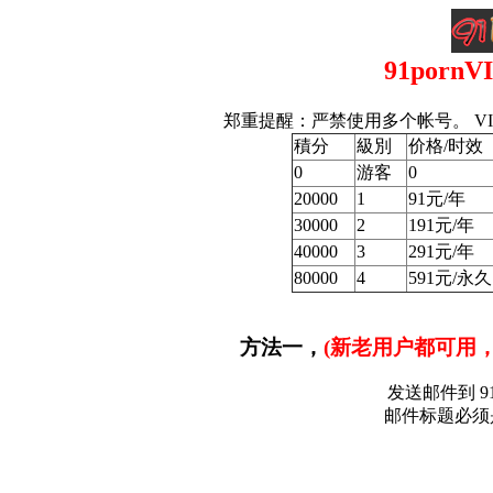
91por
郑重提醒：严禁使用多个帐号。 V
積分
級別
价格/时效
0
游客
0
20000
1
91元/年
30000
2
191元/年
40000
3
291元/年
80000
4
591元/永久
方法一，
(新老用户都可用
发送邮件到 91vi
邮件标题必须